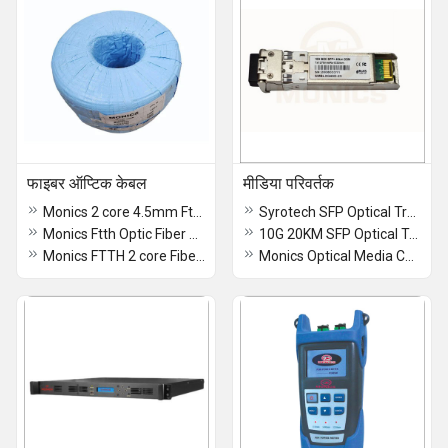
फाइबर ऑप्टिक केबल
मीडिया परिवर्तक
Monics 2 core 4.5mm Ftth Drop Cable
Syrotech SFP Optical Transceiver
Monics Ftth Optic Fiber 1 core Drop Cable
10G 20KM SFP Optical Transceiver
Monics FTTH 2 core Fiber Optic Cable with Coating
Monics Optical Media Converter GIG