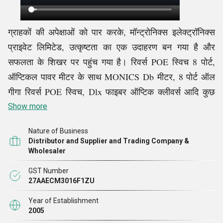
ग्राहकों की अपेक्षाओं को पार करके, मॉन्ट्रोनिक्स इलेक्ट्रॉनिक्स
प्राइवेट लिमिटेड, उत्कृष्टता का एक उदाहरण बन गया है और
सफलता के शिखर पर पहुंच गया है। रिवर्स POE स्विच 8 पोर्ट,
ऑप्टिकल पावर मीटर के साथ MONICS Db मीटर, 8 पोर्ट ऑल
गीगा रिवर्स POE स्विच, Dlx फाइबर ऑप्टिक क्लीवर्स आदि कुछ
ऐसे उत्पाद हैं जिन्हें हमारी फर्म बेहतरीन दरों पर डिलीवर करती है।
Show more
जैसा कि अक्सर उल्लेख किया गया है, कड़ी मेहनत को हमेशा
Nature of Business
पुरस्कृत किया जाता है, और हमारे मामले में भी यह कहावत सही
Distributor and Supplier and Trading Company &
साबित हुई है। हमारी शानदार उपलब्धि हमारी पूरी टीम द्वारा किए गए
Wholesaler
अत्यधिक प्रयास का सीधा परिणाम है। हमें अपने साथ जुड़े हर
GST Number
पेशेवर पर गर्व है क्योंकि उनकी मदद ने हमें सभी चुनौतियों का सामना
27AAECM3016F1ZU
करने में सक्षम बनाया है और खुद को एक प्रतिष्ठित सप्लायर और
Year of Establishment
ट्रेडर के रूप में स्थापित
2005
किया है।