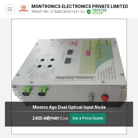
MONTRONICS ELECTRONICS PRIVATE LIMITED
TRUSTED
जीएसटी नंबर. 27AAECM3016F1ZU
SELLER
Monics Agc Dual Optical Input Node
2400 आईएनआर
/
Unit
Get a Price/Quote