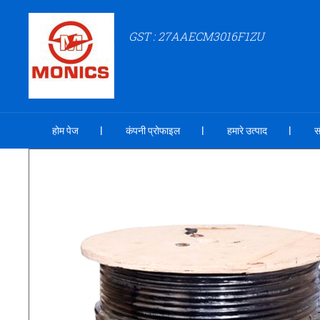
GST : 27AAECM3016F1ZU
होम पेज
कंपनी प्रोफाइल
हमारे उत्पाद
स