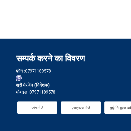
सम्पर्क करने का विवरण
फ़ोन :
07971189578
श्री मेरविन
(
निदेशक
)
मोबाइल :
07971189578
जांच भेजें
एसएमएस भेजें
मुझे निःशुल्क क