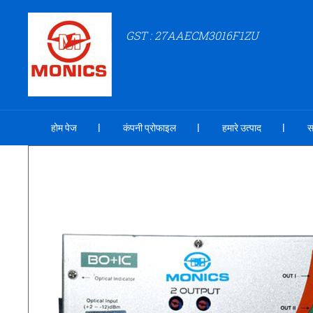
GST : 27AAECM3016F1ZU
होम पेज
कंपनी प्रोफाइल
हमारे उत्पाद
स